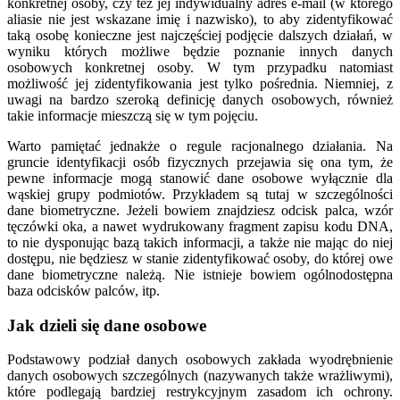
konkretnej osoby, czy też jej indywidualny adres e-mail (w którego
aliasie nie jest wskazane imię i nazwisko), to aby zidentyfikować
taką osobę konieczne jest najczęściej podjęcie dalszych działań, w
wyniku których możliwe będzie poznanie innych danych
osobowych konkretnej osoby. W tym przypadku natomiast
możliwość jej zidentyfikowania jest tylko pośrednia. Niemniej, z
uwagi na bardzo szeroką definicję danych osobowych, również
takie informacje mieszczą się w tym pojęciu.
Warto pamiętać jednakże o regule racjonalnego działania. Na
gruncie identyfikacji osób fizycznych przejawia się ona tym, że
pewne informacje mogą stanowić dane osobowe wyłącznie dla
wąskiej grupy podmiotów. Przykładem są tutaj w szczególności
dane biometryczne. Jeżeli bowiem znajdziesz odcisk palca, wzór
tęczówki oka, a nawet wydrukowany fragment zapisu kodu DNA,
to nie dysponując bazą takich informacji, a także nie mając do niej
dostępu, nie będziesz w stanie zidentyfikować osoby, do której owe
dane biometryczne należą. Nie istnieje bowiem ogólnodostępna
baza odcisków palców, itp.
Jak dzieli się dane osobowe
Podstawowy podział danych osobowych zakłada wyodrębnienie
danych osobowych szczególnych (nazywanych także wrażliwymi),
które podlegają bardziej restrykcyjnym zasadom ich ochrony.