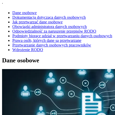
.
Dane osobowe
Dokumentacja dotycząca danych osobowych
Jak przetwarzać dane osobowe
Obowiązki administratora danych osobowych
Odpowiedzialność za naruszenie przepisów RODO
Podmioty biorące udział w przetwarzaniu danych osobowych
Prawa osób, których dane są przetwarzane
Przetwarzanie danych osobowych pracowników
Wdrożenie RODO
Dane osobowe