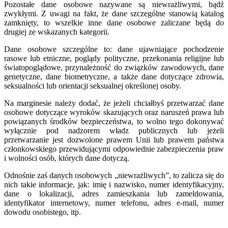
Pozostałe dane osobowe nazywane są niewrażliwymi, bądź
zwykłymi. Z uwagi na fakt, że dane szczególne stanowią katalog
zamknięty, to wszelkie inne dane osobowe zaliczane będą do
drugiej ze wskazanych kategorii.
Dane osobowe szczególne to: dane ujawniające pochodzenie
rasowe lub etniczne, poglądy polityczne, przekonania religijne lub
światopoglądowe, przynależność do związków zawodowych, dane
genetyczne, dane biometryczne, a także dane dotyczące zdrowia,
seksualności lub orientacji seksualnej określonej osoby.
Na marginesie należy dodać, że jeżeli chciałbyś przetwarzać dane
osobowe dotyczące wyroków skazujących oraz naruszeń prawa lub
powiązanych środków bezpieczeństwa, to wolno tego dokonywać
wyłącznie pod nadzorem władz publicznych lub jeżeli
przetwarzanie jest dozwolone prawem Unii lub prawem państwa
członkowskiego przewidującymi odpowiednie zabezpieczenia praw
i wolności osób, których dane dotyczą.
Odnośnie zaś danych osobowych „niewrażliwych”, to zalicza się do
nich takie informacje, jak: imię i nazwisko, numer identyfikacyjny,
dane o lokalizacji, adres zamieszkania lub zameldowania,
identyfikator internetowy, numer telefonu, adres e-mail, numer
dowodu osobistego, itp.