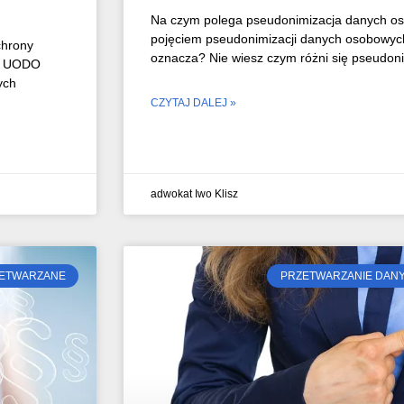
Na czym polega pseudonimizacja danych os
pojęciem pseudonimizacji danych osobowych
chrony
oznacza? Nie wiesz czym różni się pseudon
wi UODO
ych
CZYTAJ DALEJ »
adwokat Iwo Klisz
ZETWARZANE
PRZETWARZANIE DAN