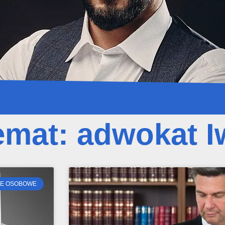
emat:
adwokat I
E OSOBOWE