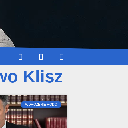
wo Klisz
WDROŻENIE RODO