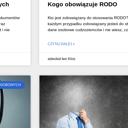
ych
Kogo obowiązuje RODO
dokumentów
Kto jest zobowiązany do stosowania RODO? 
raz
każdym przypadku zobowiązany jesteś do 
 i nie
dane osobowe cudzoziemców i nie wiesz, c
CZYTAJ DALEJ »
adwokat Iwo Klisz
 OSOBOWYCH