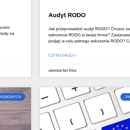
Audyt RODO
ęciem
Jak przeprowadzić audyt RODO? Chcesz zw
etody na
wdrożenia RODO w twojej firmie? Zastanawia
podjąć w celu pełnego wdrożenia RODO? Cz
CZYTAJ DALEJ »
adwokat Iwo Klisz
 OSOBOWYCH
JA