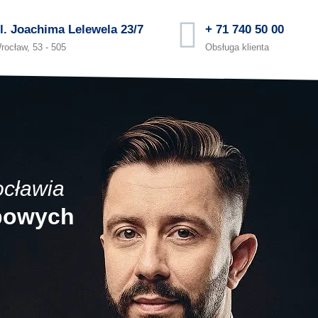
l. Joachima Lelewela 23/7
+ 71 740 50 00
rocław, 53 - 505
Obsługa klienta
ocławia
obowych